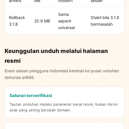
arm64
MB
modern
seluler
Sama
Rollback
Stabil bila 3.1.9
25.9 MB
seperti
3.1.8
bermasalah
universal
Keunggulan unduh melalui halaman
resmi
Enam alasan pengguna Indonesia kembali ke pusat unduhan
terkurasi at866.
Saluran terverifikasi
Tautan unduhan melalui parameter kanal resmi, bukan mirror
acak yang sering berubah domain.