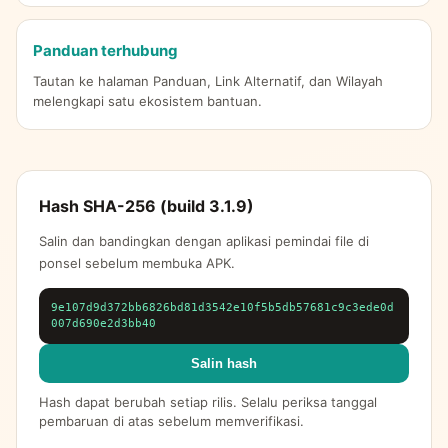
Panduan terhubung
Tautan ke halaman Panduan, Link Alternatif, dan Wilayah
melengkapi satu ekosistem bantuan.
Hash SHA-256 (build 3.1.9)
Salin dan bandingkan dengan aplikasi pemindai file di
ponsel sebelum membuka APK.
9e107d9d372bb6826bd81d3542e10f5b5db57681c9c3ede0d
007d690e2d3bb40
Salin hash
Hash dapat berubah setiap rilis. Selalu periksa tanggal
pembaruan di atas sebelum memverifikasi.