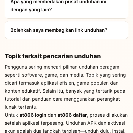
Apa yang membedakan pusat unduhan ini
dengan yang lain?
Bolehkah saya membagikan link unduhan?
Topik terkait pencarian unduhan
Pengguna sering mencari pilihan unduhan beragam
seperti software, game, dan media. Topik yang sering
dicari termasuk aplikasi efisien, game populer, dan
konten edukatif. Selain itu, banyak yang tertarik pada
tutorial dan panduan cara menggunakan perangkat
lunak tertentu.
Untuk
at866 login
dan
at866 daftar
, proses dilakukan
setelah aplikasi terpasang. Unduhan APK dan aktivasi
akun adalah dua langkah terpisah—unduh dulu, instal,