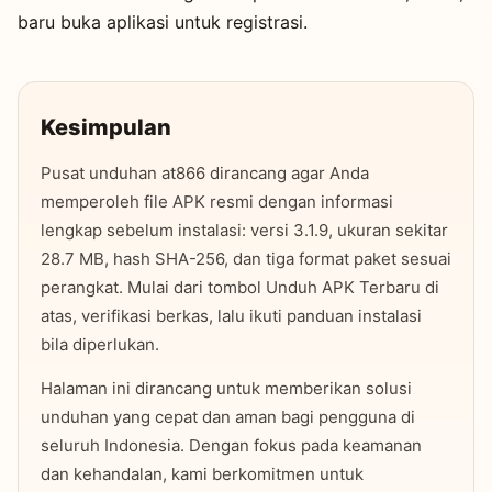
baru buka aplikasi untuk registrasi.
Kesimpulan
Pusat unduhan at866 dirancang agar Anda
memperoleh file APK resmi dengan informasi
lengkap sebelum instalasi: versi 3.1.9, ukuran sekitar
28.7 MB, hash SHA-256, dan tiga format paket sesuai
perangkat. Mulai dari tombol Unduh APK Terbaru di
atas, verifikasi berkas, lalu ikuti panduan instalasi
bila diperlukan.
Halaman ini dirancang untuk memberikan solusi
unduhan yang cepat dan aman bagi pengguna di
seluruh Indonesia. Dengan fokus pada keamanan
dan kehandalan, kami berkomitmen untuk