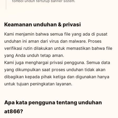
tombol unduh tertutup banner sistem.
Keamanan unduhan & privasi
Kami menjamin bahwa semua file yang ada di pusat
unduhan ini aman dari virus dan malware. Proses
verifikasi rutin dilakukan untuk memastikan bahwa file
yang Anda unduh tetap aman.
Kami juga menghargai privasi pengguna. Semua data
yang dikumpulkan saat proses unduhan tidak akan
dibagikan kepada pihak ketiga dan digunakan hanya
untuk tujuan peningkatan layanan.
Apa kata pengguna tentang unduhan
at866?