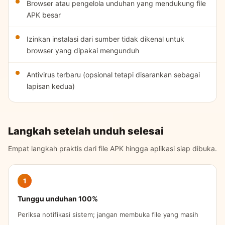
Browser atau pengelola unduhan yang mendukung file
APK besar
Izinkan instalasi dari sumber tidak dikenal untuk
browser yang dipakai mengunduh
Antivirus terbaru (opsional tetapi disarankan sebagai
lapisan kedua)
Langkah setelah unduh selesai
Empat langkah praktis dari file APK hingga aplikasi siap dibuka.
Tunggu unduhan 100%
Periksa notifikasi sistem; jangan membuka file yang masih