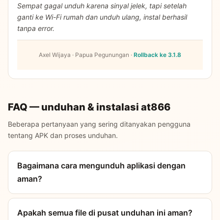
Sempat gagal unduh karena sinyal jelek, tapi setelah
ganti ke Wi-Fi rumah dan unduh ulang, instal berhasil
tanpa error.
Axel Wijaya · Papua Pegunungan ·
Rollback ke 3.1.8
FAQ — unduhan & instalasi at866
Beberapa pertanyaan yang sering ditanyakan pengguna
tentang APK dan proses unduhan.
Bagaimana cara mengunduh aplikasi dengan
aman?
Apakah semua file di pusat unduhan ini aman?