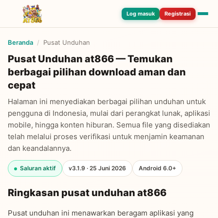
Log masuk
Registrasi
Beranda
/
Pusat Unduhan
Pusat Unduhan at866 — Temukan
berbagai pilihan download aman dan
cepat
Halaman ini menyediakan berbagai pilihan unduhan untuk
pengguna di Indonesia, mulai dari perangkat lunak, aplikasi
mobile, hingga konten hiburan. Semua file yang disediakan
telah melalui proses verifikasi untuk menjamin keamanan
dan keandalannya.
Saluran aktif
v3.1.9 · 25 Juni 2026
Android 6.0+
Ringkasan pusat unduhan at866
Pusat unduhan ini menawarkan beragam aplikasi yang