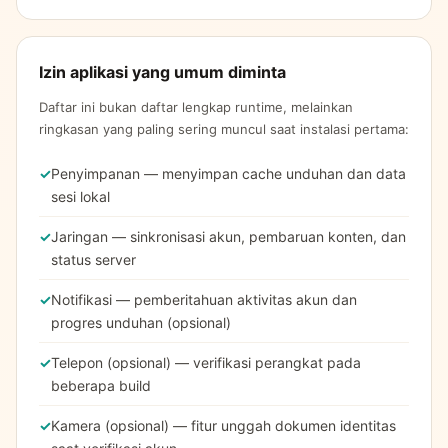
Izin aplikasi yang umum diminta
Daftar ini bukan daftar lengkap runtime, melainkan
ringkasan yang paling sering muncul saat instalasi pertama:
Penyimpanan — menyimpan cache unduhan dan data
sesi lokal
Jaringan — sinkronisasi akun, pembaruan konten, dan
status server
Notifikasi — pemberitahuan aktivitas akun dan
progres unduhan (opsional)
Telepon (opsional) — verifikasi perangkat pada
beberapa build
Kamera (opsional) — fitur unggah dokumen identitas