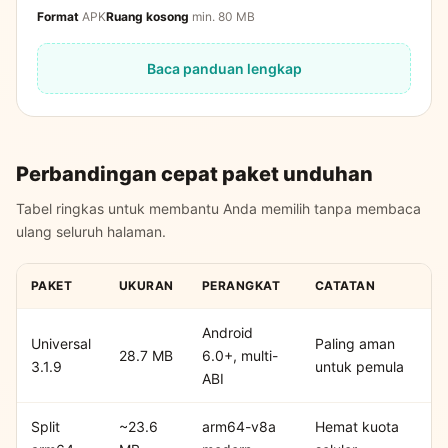
Format
APK
Ruang kosong
min. 80 MB
Baca panduan lengkap
Perbandingan cepat paket unduhan
Tabel ringkas untuk membantu Anda memilih tanpa membaca
ulang seluruh halaman.
PAKET
UKURAN
PERANGKAT
CATATAN
Android
Universal
Paling aman
28.7 MB
6.0+, multi-
3.1.9
untuk pemula
ABI
Split
~23.6
arm64-v8a
Hemat kuota