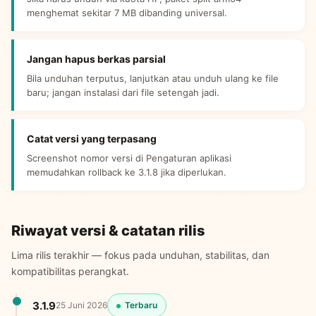
menghemat sekitar 7 MB dibanding universal.
Jangan hapus berkas parsial
Bila unduhan terputus, lanjutkan atau unduh ulang ke file
baru; jangan instalasi dari file setengah jadi.
Catat versi yang terpasang
Screenshot nomor versi di Pengaturan aplikasi
memudahkan rollback ke 3.1.8 jika diperlukan.
Riwayat versi & catatan rilis
Lima rilis terakhir — fokus pada unduhan, stabilitas, dan
kompatibilitas perangkat.
3.1.9
25 Juni 2026
Terbaru