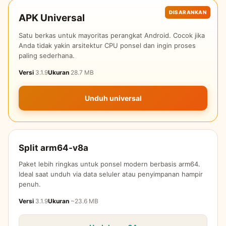
DISARANKAN
APK Universal
Satu berkas untuk mayoritas perangkat Android. Cocok jika
Anda tidak yakin arsitektur CPU ponsel dan ingin proses
paling sederhana.
Versi
3.1.9
Ukuran
28.7 MB
Unduh universal
Split arm64-v8a
Paket lebih ringkas untuk ponsel modern berbasis arm64.
Ideal saat unduh via data seluler atau penyimpanan hampir
penuh.
Versi
3.1.9
Ukuran
~23.6 MB