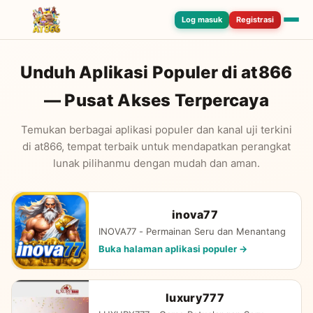
Log masuk
Registrasi
Unduh Aplikasi Populer di at866
— Pusat Akses Terpercaya
Temukan berbagai aplikasi populer dan kanal uji terkini
di at866, tempat terbaik untuk mendapatkan perangkat
lunak pilihanmu dengan mudah dan aman.
inova77
INOVA77 - Permainan Seru dan Menantang
Buka halaman aplikasi populer →
luxury777