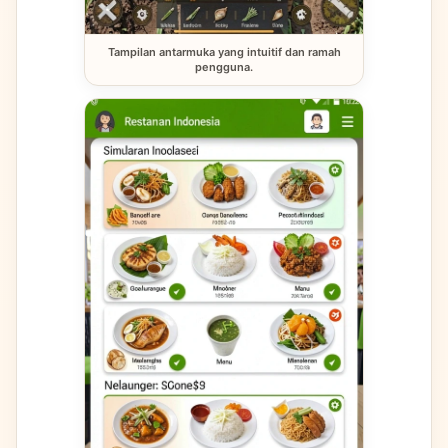
Tampilan antarmuka yang intuitif dan ramah
pengguna.