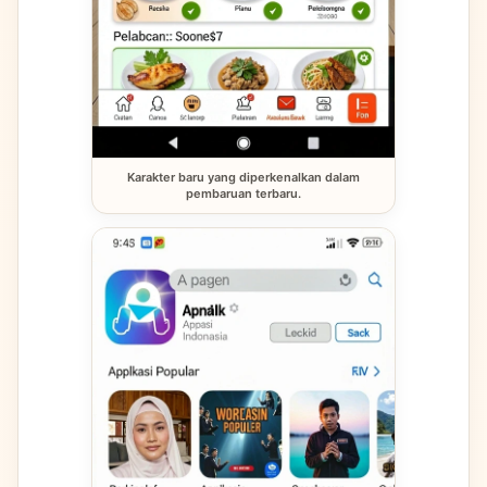
Karakter baru yang diperkenalkan dalam
pembaruan terbaru.