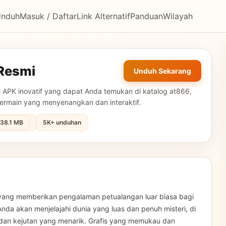
nduh
Masuk / Daftar
Link Alternatif
Panduan
Wilayah
Resmi
Unduh Sekarang
 APK inovatif yang dapat Anda temukan di katalog at866,
rmain yang menyenangkan dan interaktif.
38.1 MB
5K+ unduhan
yang memberikan pengalaman petualangan luar biasa bagi
nda akan menjelajahi dunia yang luas dan penuh misteri, di
dan kejutan yang menarik. Grafis yang memukau dan