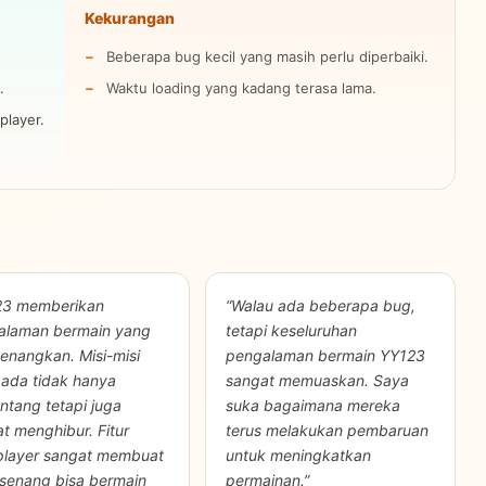
Kekurangan
Beberapa bug kecil yang masih perlu diperbaiki.
.
Waktu loading yang kadang terasa lama.
player.
23 memberikan
“Walau ada beberapa bug,
alaman bermain yang
tetapi keseluruhan
nangkan. Misi-misi
pengalaman bermain YY123
ada tidak hanya
sangat memuaskan. Saya
tang tetapi juga
suka bagaimana mereka
t menghibur. Fitur
terus melakukan pembaruan
player sangat membuat
untuk meningkatkan
senang bisa bermain
permainan.”