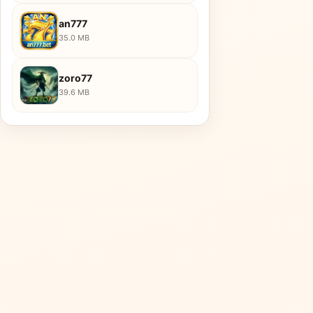
an777
35.0 MB
zoro77
39.6 MB