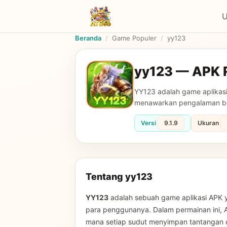
U
Beranda
/
Game Populer
/
yy123
yy123 — APK 
YY123 adalah game aplikasi
menawarkan pengalaman be
Versi
9.1.9
Ukuran
Tentang yy123
YY123
adalah sebuah game aplikasi APK 
para penggunanya. Dalam permainan ini, A
mana setiap sudut menyimpan tantangan 