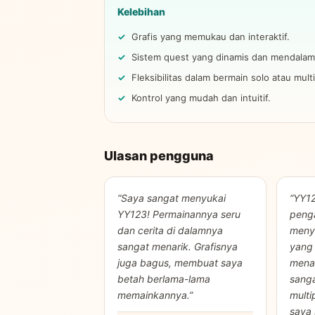
Kelebihan
Grafis yang memukau dan interaktif.
Sistem quest yang dinamis dan mendalam
Fleksibilitas dalam bermain solo atau multi
Kontrol yang mudah dan intuitif.
Ulasan pengguna
“Saya sangat menyukai
“YY1
YY123! Permainannya seru
peng
dan cerita di dalamnya
menye
sangat menarik. Grafisnya
yang 
juga bagus, membuat saya
menan
betah berlama-lama
sanga
memainkannya.”
multi
saya 