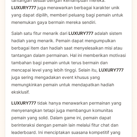
tantangan sesuai dengan kemampuan mereka.
LUXURY777
juga menawarkan berbagai karakter unik
yang dapat dipilih, memberi peluang bagi pemain untuk
menemukan gaya bermain mereka sendiri.
Salah satu fitur menarik dari
LUXURY777
adalah sistem
hadiah yang menarik. Pemain dapat mengumpulkan
berbagai item dan hadiah saat menyelesaikan misi atau
tantangan dalam permainan. Hal ini memberikan motivasi
tambahan bagi pemain untuk terus bermain dan
mencapai level yang lebih tinggi. Selain itu,
LUXURY777
juga sering mengadakan event khusus yang
memungkinkan pemain untuk mendapatkan hadiah
eksklusif.
LUXURY777
tidak hanya menawarkan permainan yang
menyenangkan tetapi juga membangun komunitas
pemain yang solid. Dalam game ini, pemain dapat
berinteraksi dengan pemain lain melalui fitur chat dan
leaderboard. Ini menciptakan suasana kompetitif yang