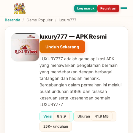
Log masuk
Registrasi
Beranda
/
Game Populer
/
luxury777
luxury777 — APK Resmi
Unduh Sekarang
LUXURY777 adalah game aplikasi APK
yang menawarkan pengalaman bermain
yang mendebarkan dengan berbagai
tantangan dan hadiah menarik.
Bergabunglah dalam permainan ini melalui
pusat unduhan at866 dan rasakan
keseruan serta kesenangan bermain
LUXURY777.
Versi
8.9.9
Ukuran
41.9 MB
25K+ unduhan