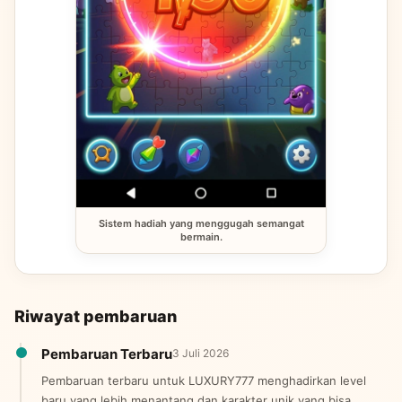
Sistem hadiah yang menggugah semangat
bermain.
Riwayat pembaruan
Pembaruan Terbaru
3 Juli 2026
Pembaruan terbaru untuk LUXURY777 menghadirkan level
baru yang lebih menantang dan karakter unik yang bisa