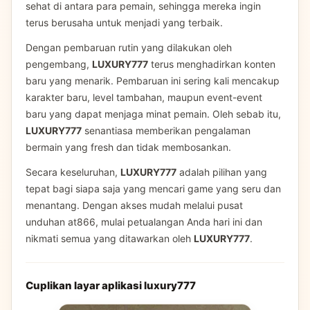
sehat di antara para pemain, sehingga mereka ingin
terus berusaha untuk menjadi yang terbaik.
Dengan pembaruan rutin yang dilakukan oleh
pengembang,
LUXURY777
terus menghadirkan konten
baru yang menarik. Pembaruan ini sering kali mencakup
karakter baru, level tambahan, maupun event-event
baru yang dapat menjaga minat pemain. Oleh sebab itu,
LUXURY777
senantiasa memberikan pengalaman
bermain yang fresh dan tidak membosankan.
Secara keseluruhan,
LUXURY777
adalah pilihan yang
tepat bagi siapa saja yang mencari game yang seru dan
menantang. Dengan akses mudah melalui pusat
unduhan at866, mulai petualangan Anda hari ini dan
nikmati semua yang ditawarkan oleh
LUXURY777
.
Cuplikan layar aplikasi luxury777